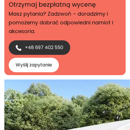
Otrzymaj bezpłatną wycenę
Masz pytania? Zadzwoń – doradzimy i
pomożemy dobrać odpowiedni namiot i
akcesoria.
+48 697 402 550
Wyślij zapytanie